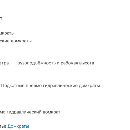
т:
мкраты
ские домкраты
етра — грузоподъёмность и рабочая высота
 Подкатные пневмо гидравлические домкраты
мо гидравлический домкрат
атье
Домкраты